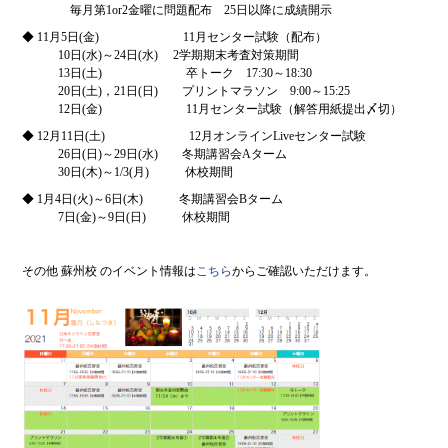
毎月第1or2金曜に問題配布 25日以降に成績開示
◆ 11月5日(金) 11月センター試験（配布）
10日(水)～24日(水) 2学期期末考査対策期間
13日(土) 卒トーク 17:30～18:30
20日(土)，21日(日) プリントマラソン 9:00～15:25
12日(金) 11月センター試験（解答用紙提出〆切）
◆ 12月11日(土) 12月オンラインLiveセンター試験
26日(日)～29日(水) 冬期講習会Aターム
30日(木)～1/3(月) 休校期間
◆ 1月4日(火)～6日(木) 冬期講習会Bターム
7日(金)～9日(日) 休校期間
その他 蘇州校 のイベント情報は
こちら
からご確認いただけます。